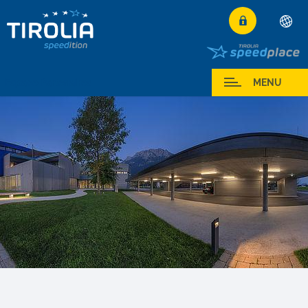
Deutsch
English
Espace Partenaires
MENU
Français
Italiano
Español
Polski
Česky
Magyar
Hrvatski
Română