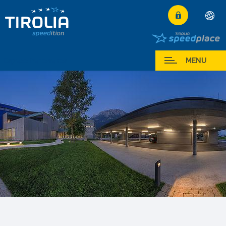
Deutsch
English
Espace Partenaires
MENU
Français
Italiano
Español
Polski
Česky
Magyar
Hrvatski
Română