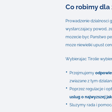
Co robimy dla
Prowadzenie dzialnosci g
wystarczajacy powod, ze
mozecie byc Panstwo pewn
moze niewielki upust ce
Wybierajac Tirolie wybie
Przejmujemy
odpowie
zwiazane z tym dzialani
Poprzez regulacje i o
uslug o najwyzszej ja
Sluzymy rada i pomoc