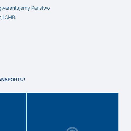
, gwarantujemy Panstwo
ji CMR.
ANSPORTU!