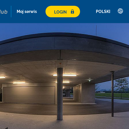
Moj serwis
POLSKI
LOGIN
Deutsch
English
Français
Italiano
Español
Polski
Česky
Magyar
Hrvatski
Română