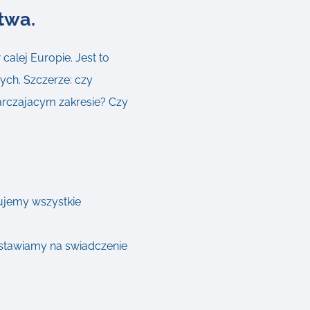
twa.
calej Europie. Jest to
ch. Szczerze: czy
arczajacym zakresie? Czy
ujemy wszystkie
 stawiamy na swiadczenie