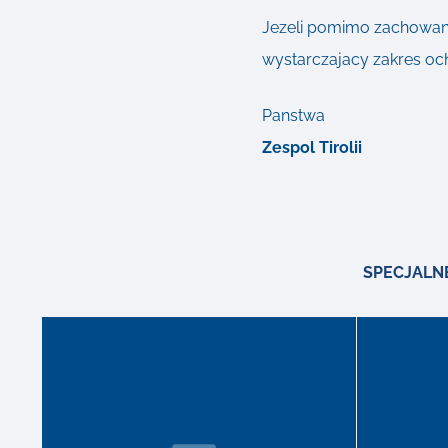
Jezeli pomimo zachowani
wystarczajacy zakres oc
Panstwa
Zespol Tirolii
SPECJALN