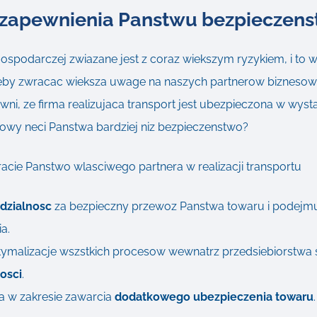
 zapewnienia Panstwu bezpieczens
ospodarczej zwiazane jest z coraz wiekszym ryzykiem, i to w 
by zwracac wieksza uwage na naszych partnerow biznesowy
i, ze firma realizujaca transport jest ubezpieczona w wyst
nowy neci Panstwa bardziej niz bezpieczenstwo?
racie Panstwo wlasciwego partnera w realizacji transportu
dzialnosc
za bezpieczny przewoz Panstwa towaru i podejm
a.
ptymalizacje wszstkich procesow wewnatrz przedsiebiorstwa
kosci
.
a w zakresie zawarcia
dodatkowego ubezpieczenia towaru
.