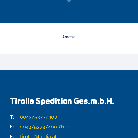
Anreise
Tirolia Spedition Ges.m.b.H.
T:
0043/5373/400
F:
0043/5373/400-8100
E:
tirolia@tirolia.at