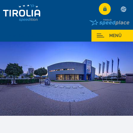
Deutsch
English
Mein Service
MENÜ
Français
Italiano
Español
Polski
Česky
Magyar
Hrvatski
Română