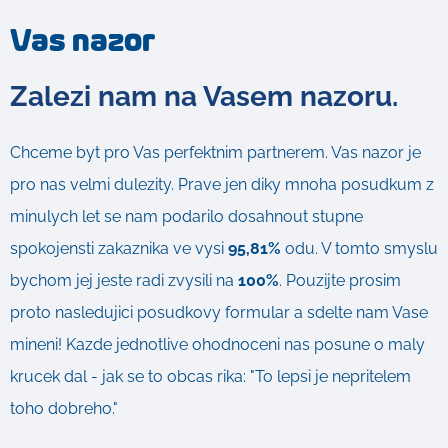
Vas nazor
Zalezi nam na Vasem nazoru.
Chceme byt pro Vas perfektnim partnerem. Vas nazor je
pro nas velmi dulezity. Prave jen diky mnoha posudkum z
minulych let se nam podarilo dosahnout stupne
spokojensti zakaznika ve vysi
95,81%
odu. V tomto smyslu
bychom jej jeste radi zvysili na
100%
. Pouzijte prosim
proto nasledujici posudkovy formular a sdelte nam Vase
mineni! Kazde jednotlive ohodnoceni nas posune o maly
krucek dal - jak se to obcas rika: "To lepsi je nepritelem
toho dobreho."