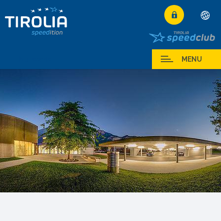
Deutsch
English
Muj servis
MENU
Français
Italiano
Español
Polski
Česky
Magyar
Hrvatski
Română