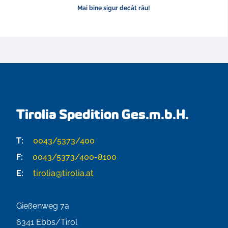
Mai bine sigur decât rău!
Tirolia Spedition Ges.m.b.H.
T:
0043/5373/400
F:
0043/5373/400-8100
E:
tirolia@tirolia.at
Gießenweg 7a
6341
Ebbs/Tirol