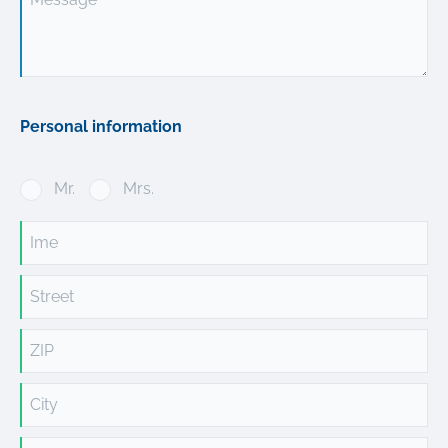
Personal information
Mr.
Mrs.
Ime
Street
ZIP
City