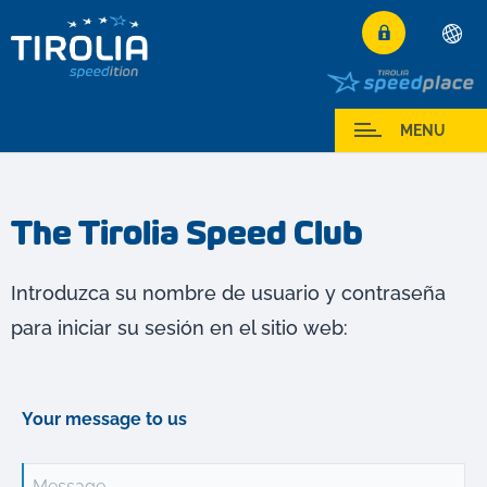
Deutsch
English
Area de socios
MENU
Français
Italiano
The Tirolia Speed Club
Español
Polski
Introduzca su nombre de usuario y contraseña
Česky
para iniciar su sesión en el sitio web:
Magyar
Hrvatski
Română
Your message to us
Message