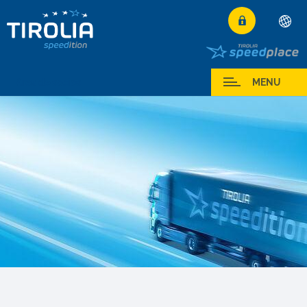
Deutsch
English
Area de socios
MENU
Français
Italiano
Español
Polski
Česky
Magyar
Hrvatski
Română